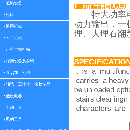
产品性能优点
通风设备
特大功率电
机床
动力
输出，一
通用机械
理、大理
石翻
木工机械
起重运输机械
SPECIFICATIO
焊接设备及材料
It is a multifun
食品加工机械
carries a heavy 
轴承、工业轮、橡胶制品
be unloaded option
低压电器
stairs cleaningm
characters are 
电动工具
风动工具