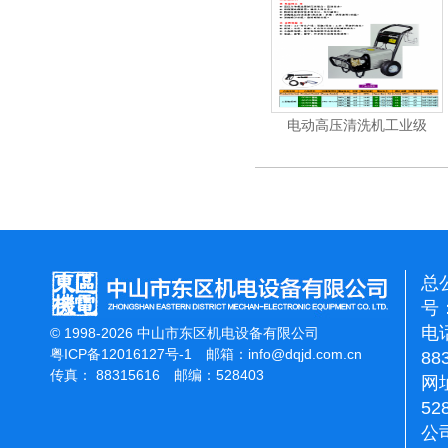
机
电动高压清洗机
电动高压清洗机工业级
总
号：
电话
© 1998-2026 中山市东区机电设备有限公司
粤ICP备12016127号-1
邮箱：
info@dqjd.com.cn
88
传真： 88315616 邮编：528403
网址
52
公