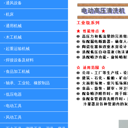
通风设备
机床
通用机械
木工机械
起重运输机械
焊接设备及材料
食品加工机械
轴承、工业轮、橡胶制品
低压电器
电动工具
风动工具