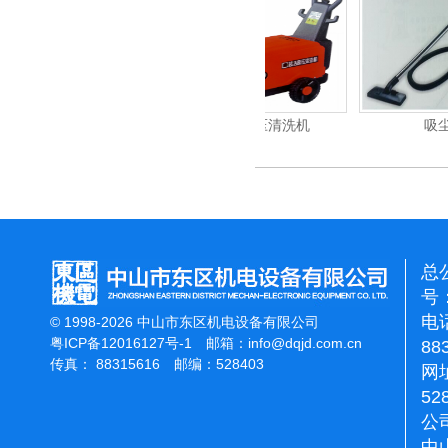
重翻新机
电动高压清洗机
吸尘机
总
号：
电话
© 1998-2026 中山市东区机电设备有限公司
粤ICP备12016127号-1
邮箱：
info@dqjd.com.cn
88
传真： 88315616 邮编：528403
网址
52
公
中