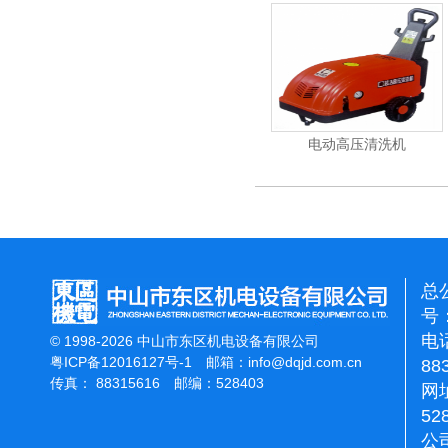
能刷地机
洁霸石面加重翻新机
电动高压清洗机
总
号：
电话
© 1998-2026 中山市东区机电设备有限公司
粤ICP备12016127号-1
邮箱：
info@dqjd.com.cn
88
传真： 88315616 邮编：528403
网址
52
公