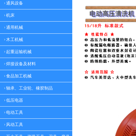
通风设备
机床
通用机械
木工机械
起重运输机械
焊接设备及材料
食品加工机械
轴承、工业轮、橡胶制品
低压电器
电动工具
风动工具