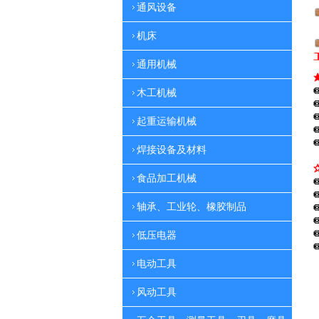
通风设备
机床
通用机械
木工机械
起重运输机械
焊接设备及材料
食品加工机械
轴承、工业轮、橡胶制品
低压电器
电动工具
风动工具