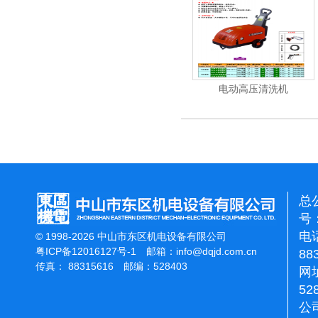
吸尘机
电动高压清洗机
电动高压清洗
总
号：
电话
© 1998-2026 中山市东区机电设备有限公司
粤ICP备12016127号-1
邮箱：
info@dqjd.com.cn
88
传真： 88315616 邮编：528403
网址
52
公