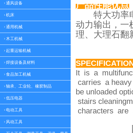
产品性能优点
通风设备
特大功率电
机床
动力
输出，一
通用机械
理、大理
石翻
木工机械
起重运输机械
SPECIFICATIO
焊接设备及材料
It is a multifun
食品加工机械
carries a heavy 
轴承、工业轮、橡胶制品
be unloaded option
低压电器
stairs cleaningm
characters are 
电动工具
风动工具