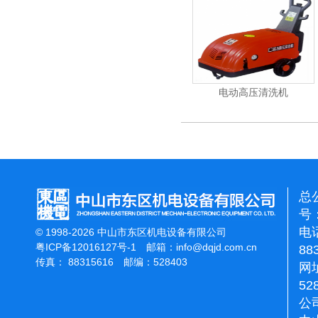
重翻新机
电动高压清洗机
吸尘机
总
号：
电话
© 1998-2026 中山市东区机电设备有限公司
粤ICP备12016127号-1
邮箱：
info@dqjd.com.cn
88
传真： 88315616 邮编：528403
网址
52
公