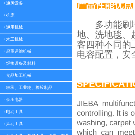
产品性能优点
通风设备
机床
多功能刷地
通用机械
地、
洗地毯、
木工机械
客四种
不同的
起重运输机械
电容配置，
安
焊接设备及材料
食品加工机械
SPECIFICAT
轴承、工业轮、橡胶制品
低压电器
JIEBA multifunc
controlling. It is 
电动工具
washing, carpet 
风动工具
which can meet 