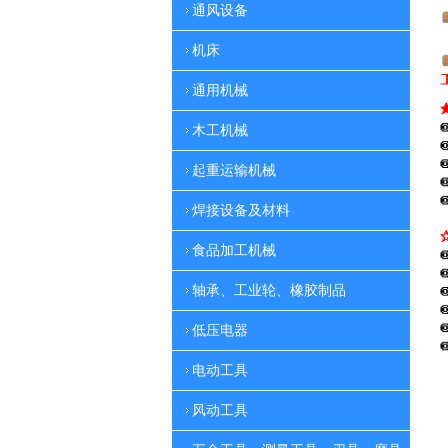
通风设备
机床
通用机械
木工机械
起重运输机械
焊接设备及材料
食品加工机械
轴承、工业轮、橡胶制品
低压电器
电动工具
风动工具