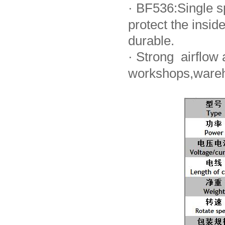
·
BF536:Single sp
protect the ins
durable.
·
Strong airflow a
workshops,wareh