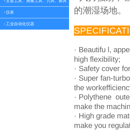
五金工具、测量工具、刃具、磨具
的潮湿场地。
仪表
工业自动化仪器
SPECIFICAT
·
Beautifu l, app
high flexibility;
·
Safety cover fo
·
Super fan-turbo
the workefficienc
·
Polythene oute
make the machin
·
High grade mat
make you regulate