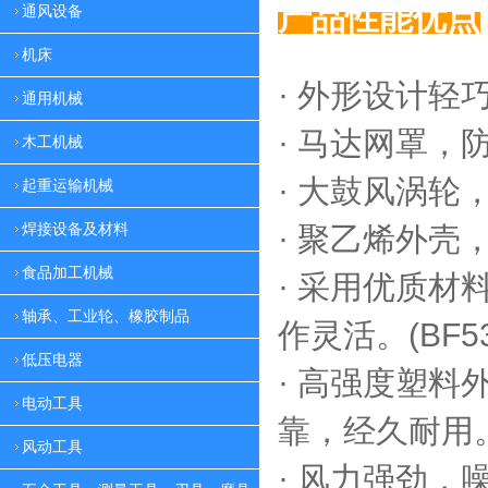
产品性能优点
通风设备
机床
· 外形设计轻
通用机械
·
马达网罩，
木工机械
·
大鼓风涡轮，
起重运输机械
焊接设备及材料
·
聚乙烯外壳，
食品加工机械
·
采用优质材料
轴承、工业轮、橡胶制品
作灵活。(BF53
低压电器
·
高强度塑料外
电动工具
靠，
经久耐用。(
风动工具
·
风力强劲，噪