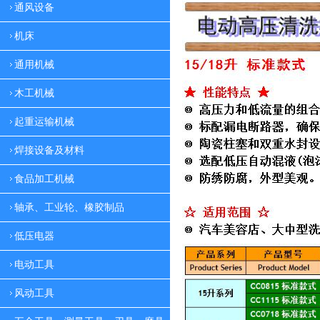
通风设备
机床
通用机械
木工机械
起重运输机械
焊接设备及材料
食品加工机械
轴承、工业轮、橡胶制品
低压电器
电动工具
风动工具