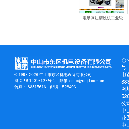
清洗机
电动高压清洗机工业级
电动高压清洗机工业级
总
号：
电话
© 1998-2026 中山市东区机电设备有限公司
粤ICP备12016127号-1
邮箱：
info@dqjd.com.cn
88
传真： 88315616 邮编：528403
网址
52
公
中
花
中