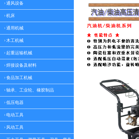
通风设备
机床
通用机械
木工机械
起重运输机械
焊接设备及材料
食品加工机械
轴承、工业轮、橡胶制品
低压电器
电动工具
风动工具