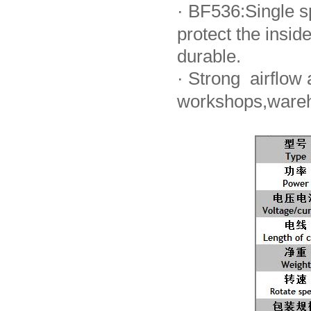
·
BF536:Single sp
protect the ins
durable.
·
Strong airflow a
workshops,wareh