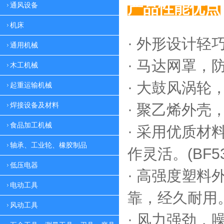
产品性能优点
通风设备
机床
· 外形设计轻
通用机械
·
马达网罩，
木工机械
·
大鼓风涡轮，
起重运输机械
焊接设备及材料
·
聚乙烯外壳，
食品加工机械
·
采用优质材料
轴承、工业轮、橡胶制品
作灵活。(BF53
低压电器
·
高强度塑料外
电动工具
靠，
经久耐用。(
风动工具
·
风力强劲，噪