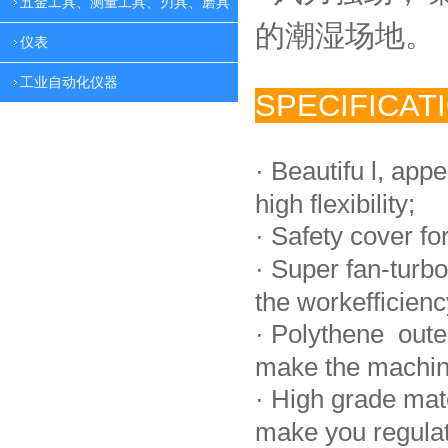
五金工具、测量工具、刃具、磨具
的潮湿场地。
仪表
工业自动化仪器
SPECIFICAT
·
Beautifu l, app
high flexibility;
·
Safety cover fo
·
Super fan-turbo
the workefficienc
·
Polythene oute
make the machin
·
High grade mat
make you regulate