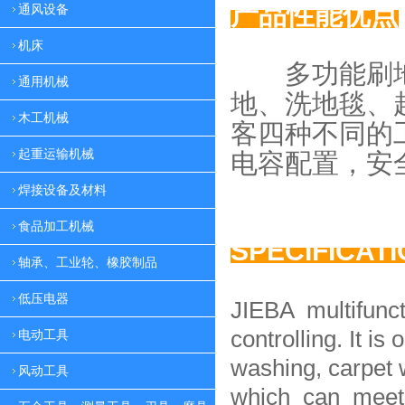
产品性能优点
通风设备
机床
多功能刷地
通用机械
地、
洗地毯、
木工机械
客四种
不同的
起重运输机械
电容配置，
安
焊接设备及材料
食品加工机械
SPECIFICAT
轴承、工业轮、橡胶制品
低压电器
JIEBA multifunc
controlling. It is 
电动工具
washing, carpet 
风动工具
which can meet 