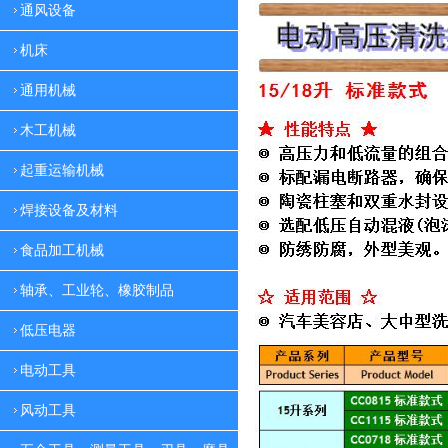
通风设备
机床
通用机械
木工机械
起重运输机械
焊接设备及材料
食品加工机械
轴承、工业轮、橡胶制品
低压电器
电动工具
风动工具