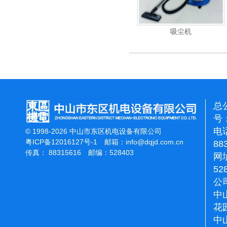
能刷地机
洁霸石面加重翻新机
吸尘机
总
号：
电话
© 1998-2026 中山市东区机电设备有限公司
粤ICP备12016127号-1
邮箱：
info@dqjd.com.cn
88
传真： 88315616 邮编：528403
网址
52
公
中
花
中