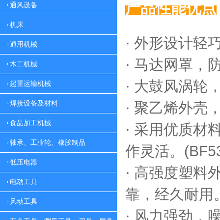
产品性能优点
通风设备
机床
· 外形设计轻
通用机械
·
马达网罩，
木工机械
·
大鼓风涡轮，
起重运输机械
焊接设备及材料
·
聚乙烯外壳，
食品加工机械
·
采用优质材料
轴承、工业轮、橡胶制品
作灵活。(BF53
低压电器
·
高强度塑料外
电动工具
靠，
经久耐用。(
风动工具
·
风力强劲，噪