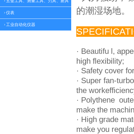
五金工具、测量工具、刃具、磨具
的潮湿场地。
仪表
工业自动化仪器
SPECIFICAT
·
Beautifu l, app
high flexibility;
·
Safety cover fo
·
Super fan-turbo
the workefficienc
·
Polythene oute
make the machin
·
High grade mat
make you regulate