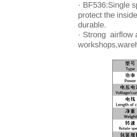
·
BF536:Single sp
protect the ins
durable.
·
Strong airflow a
workshops,wareh