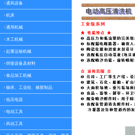
通风设备
机床
通用机械
木工机械
起重运输机械
焊接设备及材料
食品加工机械
轴承、工业轮、橡胶制品
低压电器
电动工具
风动工具