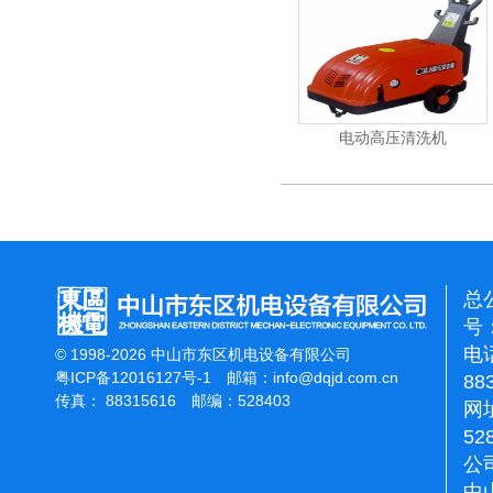
能刷地机
洁霸石面加重翻新机
电动高压清洗机
总
号：
电话
© 1998-2026 中山市东区机电设备有限公司
粤ICP备12016127号-1
邮箱：
info@dqjd.com.cn
88
传真： 88315616 邮编：528403
网址
52
公
中