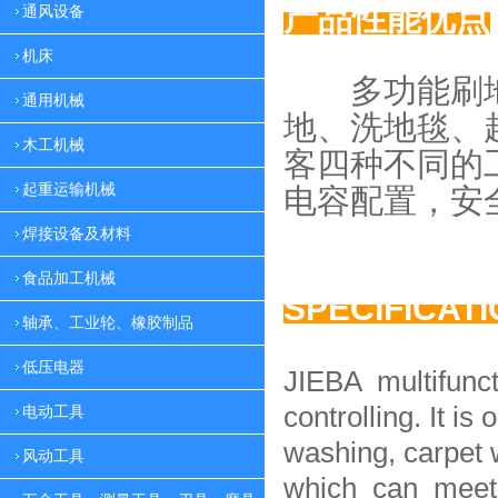
产品性能优点
通风设备
机床
多功能刷地
通用机械
地、
洗地毯、
木工机械
客四种
不同的
起重运输机械
电容配置，
安
焊接设备及材料
食品加工机械
SPECIFICAT
轴承、工业轮、橡胶制品
低压电器
JIEBA multifunc
controlling. It is 
电动工具
washing, carpet 
风动工具
which can meet 