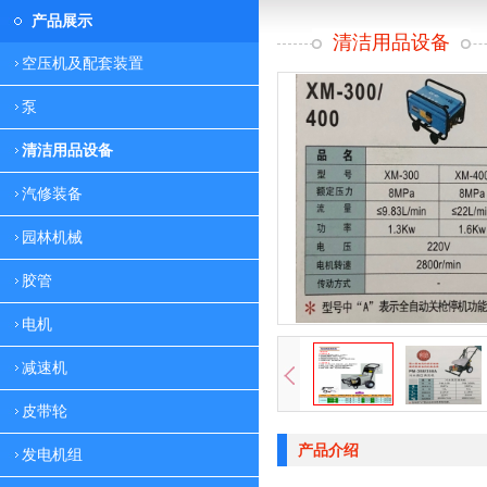
产品展示
清洁用品设备
空压机及配套装置
泵
清洁用品设备
汽修装备
园林机械
胶管
电机
减速机
皮带轮
产品介绍
发电机组