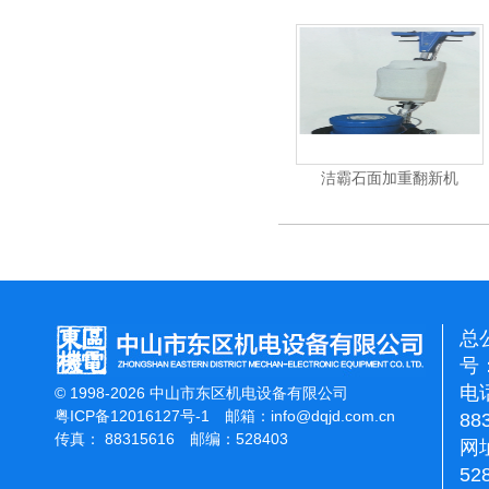
力吹干机
洁霸多功能刷地机
洁霸石面加重翻新机
总
号：
电话
© 1998-2026 中山市东区机电设备有限公司
粤ICP备12016127号-1
邮箱：
info@dqjd.com.cn
88
传真： 88315616 邮编：528403
网址
52