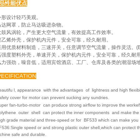
品性能优点
 外形设计轻巧美观。
马达网罩，防止马达吸进杂物。
大鼓风涡轮，产生更大空气流量，有效提高工作效率。
聚乙烯外壳，保护机内元件，安全可靠，经久耐用。
采用优质材料制造，三速开关，任意调节空气流量，操
作灵活。(B
高强度塑料外壳，单速开关，保护机内元件，安全可靠，
经久耐用。
风力强劲，噪音低，适用宾馆酒店、工厂、仓库及各类
的潮湿场
PECIFICATION
eautifu l, appearance with the advantages of lightness and
high flexibi
afety cover for motor can prevent sucking any sundries.
uper fan-turbo-motor can produce strong airflow to improve
the workef
olythene outer shell can protect the inner components and
make the 
igh grade material and three-speed or for BF533 which
can make you re
F536:Single speed or and strong plastic outer shell,which
can protect 
chine safe
and durable.