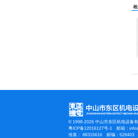
相
刷地机
洁霸石面加重翻新机
电动高压清洗机
© 1998-2026 中山市东区机电设备
粤ICP备12016127号-1
邮箱：
inf
传真： 88315616 邮编：528403