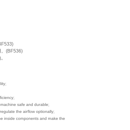
F533)
(BF536)
地。
lity;
ficiency;
machine safe and durable;
gulate the airflow optionally;
the inside components and make the