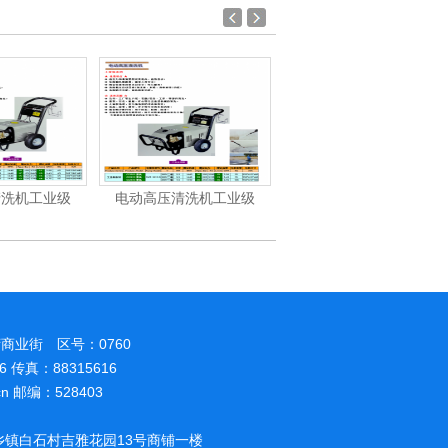
清洗机工业级
电动高压清洗机工业级
汽油/柴油高压清洗机
商业街 区号：0760
86 传真：88315616
.cn 邮编：528403
镇白石村吉雅花园13号商铺一楼