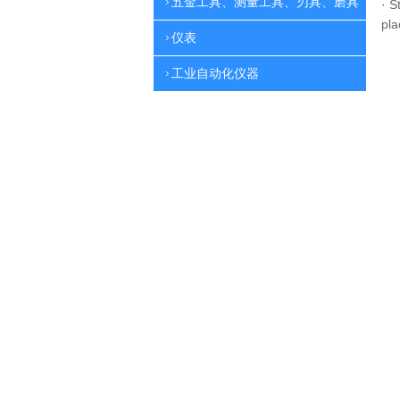
五金工具、测量工具、刃具、磨具
·
St
pla
仪表
工业自动化仪器