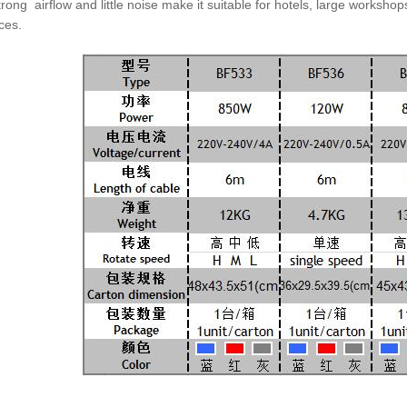
rong airflow and little noise make it suitable for hotels, large
workshops
ces.