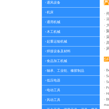
产
通风设备
机床
·
·
通用机械
·
·
木工机械
·
起重运输机械
·
·
焊接设备及材料
S
食品加工机械
·
B
轴承、工业轮、橡胶制品
·
S
低压电器
·
S
·
P
电动工具
·
H
·
B
风动工具
ma