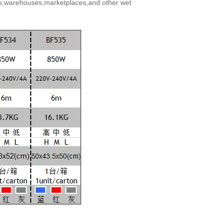
,warehouses,marketplaces,and other wet