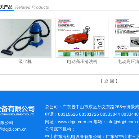
关产品
Related Products
吸尘机
电动高压清洗机
电动高压
【 返 回 】
总公司：广东省中山市东区孙文东路268号御景湾
电话：88315626 88381726 88333844 883344
网址：www.dqjd.com.cn 邮箱：info@dqjd.com
有限公司
o@dqjd.com.cn
公司属下机构：
中山市东海机电设备有限公司：广东省中山市三乡