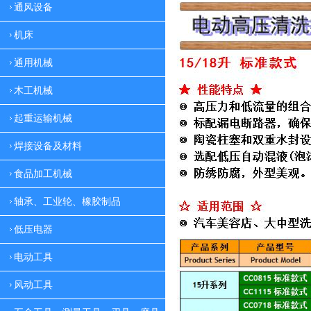
通风设备
机床
通用机械
木工机械
起重运输机械
焊接设备及材料
食品加工机械
轴承、工业轮、橡胶制品
低压电器
电动工具
风动工具