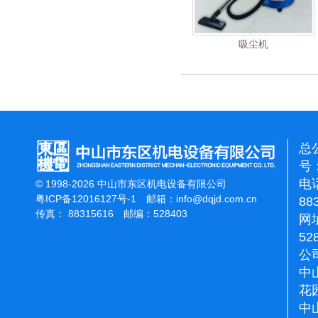
能刷地机
洁霸石面加重翻新机
吸尘机
总
号：
电话
© 1998-2026 中山市东区机电设备有限公司
粤ICP备12016127号-1
邮箱：
info@dqjd.com.cn
88
传真： 88315616 邮编：528403
网址
52
公
中
花
中