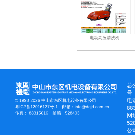
尘机
电动高压清洗机
电动高压清洗机工业级
总
号：
电话
© 1998-2026 中山市东区机电设备有限公司
粤ICP备12016127号-1
邮箱：
info@dqjd.com.cn
88
传真： 88315616 邮编：528403
网址
52
公