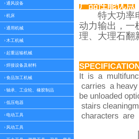
产品性能优点
通风设备
特大功率电
机床
动力
输出，一
通用机械
理、大理
石翻
木工机械
起重运输机械
SPECIFICATIO
焊接设备及材料
It is a multifun
食品加工机械
carries a heavy 
轴承、工业轮、橡胶制品
be unloaded option
低压电器
stairs cleaningm
characters are 
电动工具
风动工具