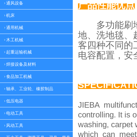
产品性能优点
通风设备
机床
多功能刷地
通用机械
地、
洗地毯、
木工机械
客四种
不同的
起重运输机械
电容配置，
安
焊接设备及材料
食品加工机械
SPECIFICAT
轴承、工业轮、橡胶制品
低压电器
JIEBA multifunc
controlling. It is 
电动工具
washing, carpet 
风动工具
which can meet 