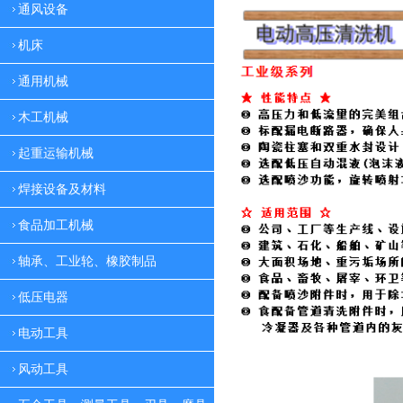
通风设备
机床
通用机械
木工机械
起重运输机械
焊接设备及材料
食品加工机械
轴承、工业轮、橡胶制品
低压电器
电动工具
风动工具