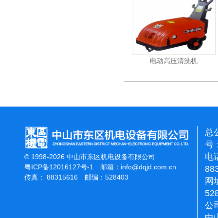
能刷地机
洁霸石面加重翻新机
电动高压清洗机
总
号：
电话
© 1998-2026 中山市东区机电设备有限公司
粤ICP备12016127号-1
邮箱：
info@dqjd.com.cn
88
传真： 88315616 邮编：528403
网址
52
公
中