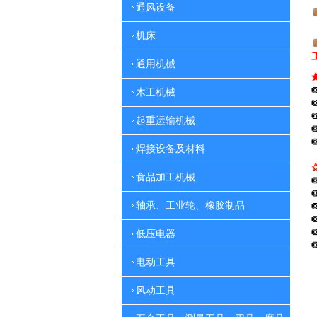
通风设备
机床
通用机械
木工机械
起重运输机械
焊接设备及材料
食品加工机械
轴承、工业轮、橡胶制品
低压电器
电动工具
风动工具