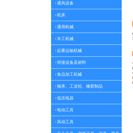
通风设备
机床
通用机械
木工机械
起重运输机械
焊接设备及材料
食品加工机械
轴承、工业轮、橡胶制品
低压电器
电动工具
风动工具