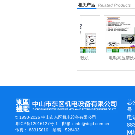
相关产品
Related Products
机
电动高压清洗机
电动高压清洗机工业级
总
号：
电话
© 1998-2026 中山市东区机电设备有限公司
粤ICP备12016127号-1
邮箱：
info@dqjd.com.cn
88
传真： 88315616 邮编：528403
网址