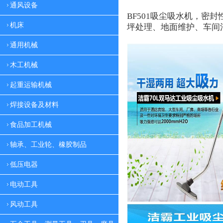
通风设备
BF501
吸尘吸水机，密封
机床
坪处理、地面维护、车间
通用机械
木工机械
起重运输机械
焊接设备及材料
食品加工机械
轴承、工业轮、橡胶制品
低压电器
电动工具
风动工具