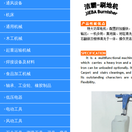
通风设备
机床
通用机械
木工机械
起重运输机械
焊接设备及材料
食品加工机械
轴承、工业轮、橡胶制品
低压电器
电动工具
风动工具