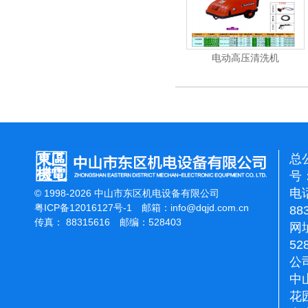
清洗机
吸尘机
电动高压清洗机
总
号：
电话
© 1998-2026 中山市东区机电设备有限公司
粤ICP备12016127号-1
邮箱：
info@dqjd.com.cn
88
传真： 88315616 邮编：528403
网址
52
公
中
花