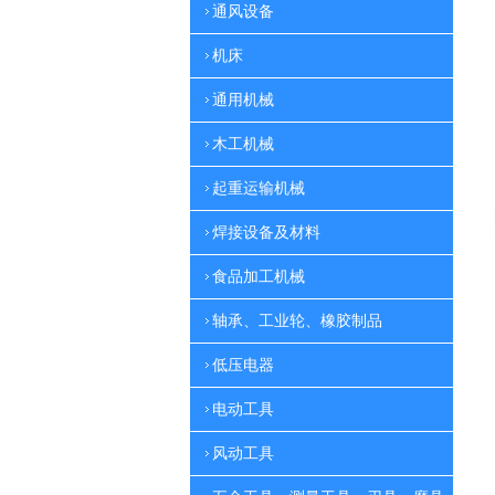
通风设备
机床
通用机械
木工机械
起重运输机械
焊接设备及材料
食品加工机械
轴承、工业轮、橡胶制品
低压电器
电动工具
风动工具