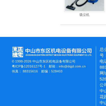
能刷地机
洁霸石面加重翻新机
吸尘机
总
号：
电话
© 1998-2026 中山市东区机电设备有限公司
粤ICP备12016127号-1
邮箱：
info@dqjd.com.cn
88
传真： 88315616 邮编：528403
网址
52
公
中
花
中