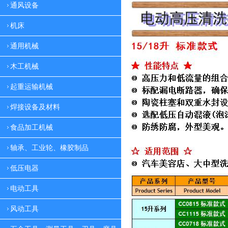
通风设备
机床
通用机械
木工机械
起重运输机械
焊接设备及材料
食品加工机械
轴承、工业轮、橡胶制品
低压电器
电动工具
风动工具