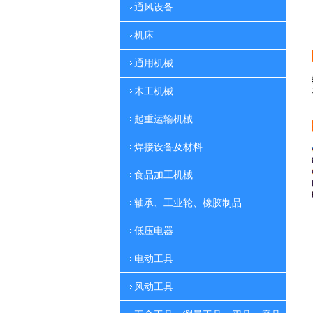
通风设备
机床
通用机械
木工机械
起重运输机械
焊接设备及材料
食品加工机械
轴承、工业轮、橡胶制品
低压电器
电动工具
风动工具