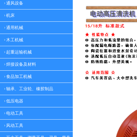
通风设备
机床
通用机械
木工机械
起重运输机械
焊接设备及材料
食品加工机械
轴承、工业轮、橡胶制品
低压电器
电动工具
风动工具