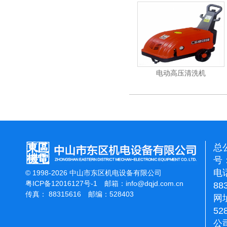
石面加重翻新机
电动高压清洗机
吸尘机
总
号：
电话
© 1998-2026 中山市东区机电设备有限公司
粤ICP备12016127号-1
邮箱：
info@dqjd.com.cn
88
传真： 88315616 邮编：528403
网址
52
公