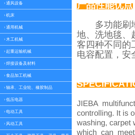
产品性能优点
通风设备
机床
多功能刷地
通用机械
地、
洗地毯、
木工机械
客四种
不同的
起重运输机械
电容配置，
安
焊接设备及材料
食品加工机械
SPECIFICAT
轴承、工业轮、橡胶制品
低压电器
JIEBA multifunc
controlling. It is 
电动工具
washing, carpet 
风动工具
which can meet 