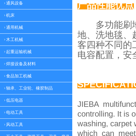
产品性能优点
通风设备
机床
多功能刷地
通用机械
地、
洗地毯、
木工机械
客四种
不同的
起重运输机械
电容配置，
安
焊接设备及材料
食品加工机械
SPECIFICAT
轴承、工业轮、橡胶制品
低压电器
JIEBA multifunc
controlling. It is 
电动工具
washing, carpet 
风动工具
which can meet 