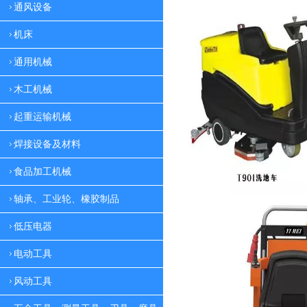
通风设备
机床
通用机械
木工机械
起重运输机械
焊接设备及材料
食品加工机械
轴承、工业轮、橡胶制品
低压电器
电动工具
风动工具