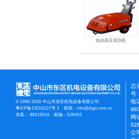
重翻新机
电动高压清洗机
吸尘机
总
号：
电话
© 1998-2026 中山市东区机电设备有限公司
粤ICP备12016127号-1
邮箱：
info@dqjd.com.cn
88
传真： 88315616 邮编：528403
网址
52
公