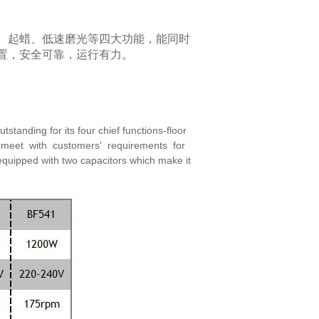
、起蜡、低速磨光等四大功能，能同时
置，
安全可靠，运行有力。
 outstanding for its four chief functions-floor
meet with customers' requirements for
equipped with two capacitors which make it