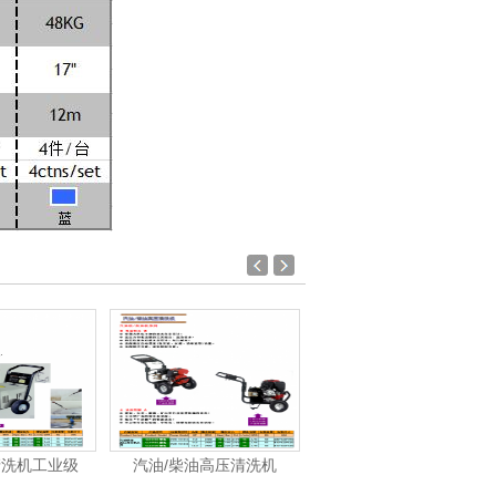
清洗机工业级
汽油/柴油高压清洗机
洁霸-洗地机、洗地车系