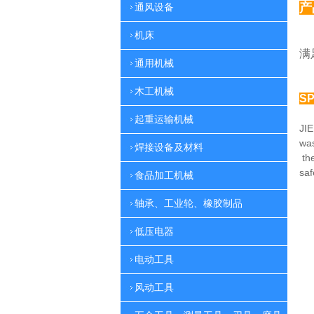
产
通风设备
机床
多
满
通用机械
木工机械
SP
起重运输机械
JIE
was
焊接设备及材料
th
sa
食品加工机械
轴承、工业轮、橡胶制品
低压电器
电动工具
风动工具