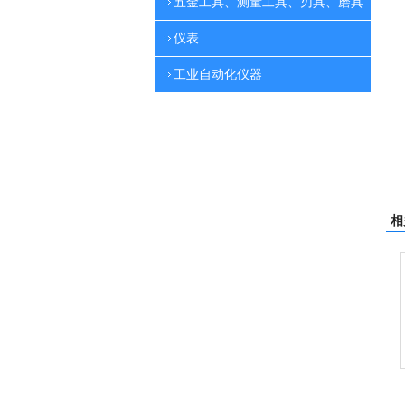
五金工具、测量工具、刃具、磨具
仪表
工业自动化仪器
相
翻新机
电动高压清洗机
吸尘机