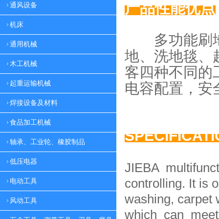
产品性能优点
通风设备
机床
多功能刷地
通用机械
地、
洗地毯、
木工机械
客四种
不同的
起重运输机械
电容配置，
安
焊接设备及材料
食品加工机械
SPECIFICAT
轴承、工业轮、橡胶制品
低压电器
JIEBA multifunc
controlling. It is 
电动工具
washing, carpet 
风动工具
which can meet 