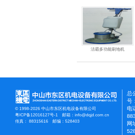
杰霸-强力吹干机
洁霸多功能刷地机
总
号：
电话
© 1998-2026 中山市东区机电设备有限公司
粤ICP备12016127号-1
邮箱：
info@dqjd.com.cn
88
传真： 88315616 邮编：528403
网址
52