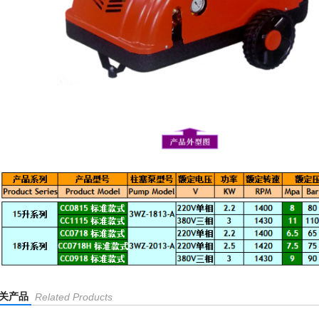
关产品
Related Products