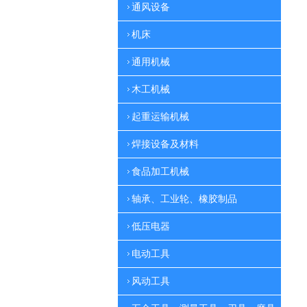
通风设备
机床
通用机械
木工机械
起重运输机械
焊接设备及材料
食品加工机械
轴承、工业轮、橡胶制品
低压电器
电动工具
风动工具