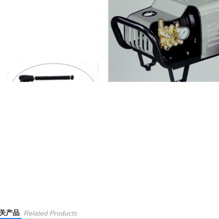
关产品
Related Products