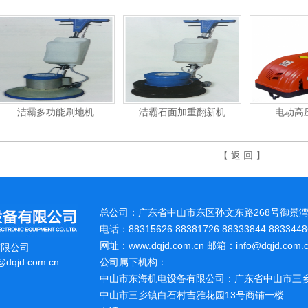
洁霸石面加重翻新机
电动高压清洗机
【 返 回 】
总公司：广东省中山市东区孙文东路268号御景湾
电话：88315626 88381726 88333844 883344
网址：www.dqjd.com.cn 邮箱：info@dqjd.com
有限公司
o@dqjd.com.cn
公司属下机构：
中山市东海机电设备有限公司：广东省中山市三乡
中山市三乡镇白石村吉雅花园13号商铺一楼