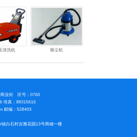
吸尘机
电动高压清洗机
电动高压清洗机工业
商业街 区号：0760
86 传真：88315616
.cn 邮编：528403
镇白石村吉雅花园13号商铺一楼