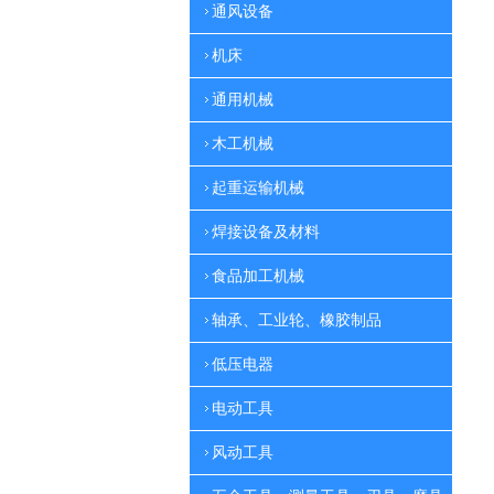
通风设备
机床
通用机械
木工机械
起重运输机械
焊接设备及材料
食品加工机械
轴承、工业轮、橡胶制品
低压电器
电动工具
风动工具