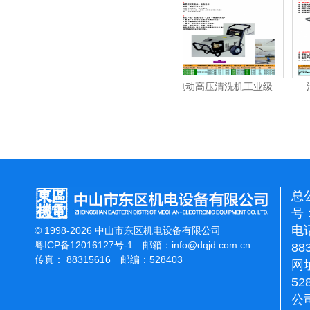
洗机工业级
电动高压清洗机工业级
汽油/柴油高压清洗机
总
号：
电话
© 1998-2026 中山市东区机电设备有限公司
粤ICP备12016127号-1
邮箱：
info@dqjd.com.cn
88
传真： 88315616 邮编：528403
网址
52
公