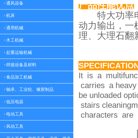
产品性能优点
通风设备
特大功率电
机床
动力
输出，一
通用机械
理、大理
石翻
木工机械
起重运输机械
SPECIFICATIO
焊接设备及材料
It is a multifun
食品加工机械
carries a heavy 
轴承、工业轮、橡胶制品
be unloaded option
低压电器
stairs cleaningm
characters are 
电动工具
风动工具