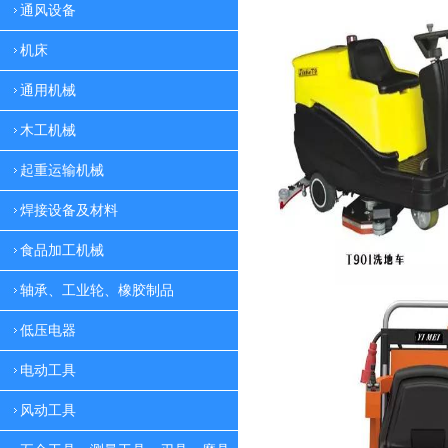
通风设备
机床
通用机械
木工机械
起重运输机械
焊接设备及材料
食品加工机械
轴承、工业轮、橡胶制品
低压电器
电动工具
风动工具