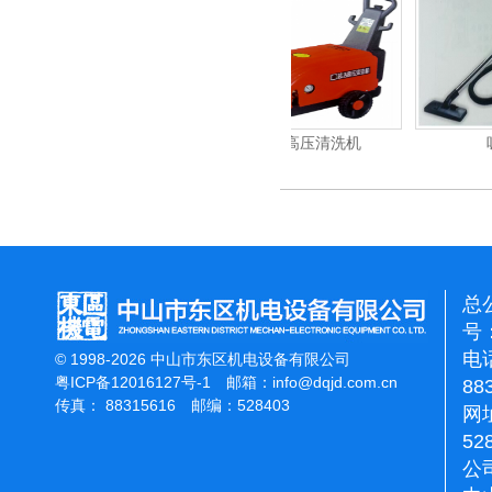
重翻新机
电动高压清洗机
吸尘机
总
号：
电话
© 1998-2026 中山市东区机电设备有限公司
粤ICP备12016127号-1
邮箱：
info@dqjd.com.cn
88
传真： 88315616 邮编：528403
网址
52
公