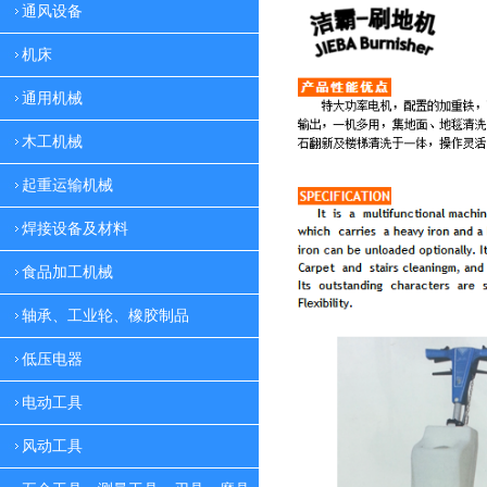
通风设备
机床
通用机械
木工机械
起重运输机械
焊接设备及材料
食品加工机械
轴承、工业轮、橡胶制品
低压电器
电动工具
风动工具