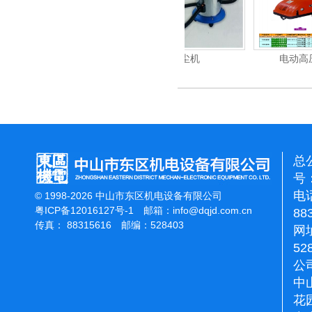
清洗机
吸尘机
电动高压清洗机
总
号：
电话
© 1998-2026 中山市东区机电设备有限公司
粤ICP备12016127号-1
邮箱：
info@dqjd.com.cn
88
传真： 88315616 邮编：528403
网址
52
公
中
花