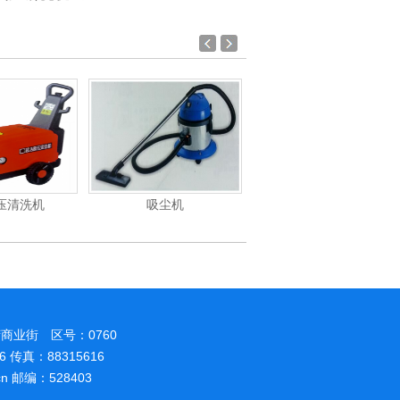
吸尘机
电动高压清洗机
电动高压
商业街 区号：0760
86 传真：88315616
.cn 邮编：528403