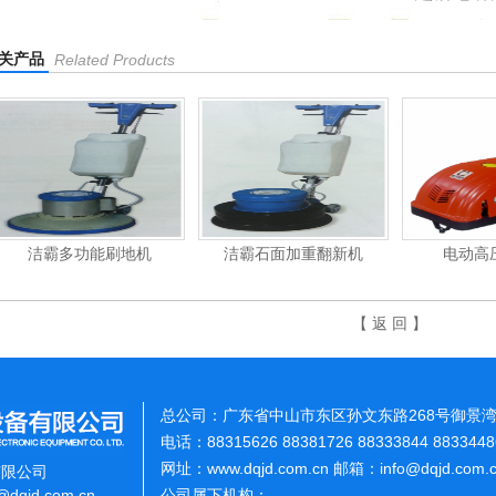
关产品
Related Products
刷地机
洁霸石面加重翻新机
电动高压清洗机
【 返 回 】
总公司：广东省中山市东区孙文东路268号御景湾
电话：88315626 88381726 88333844 883344
网址：www.dqjd.com.cn 邮箱：info@dqjd.com
有限公司
o@dqjd.com.cn
公司属下机构：