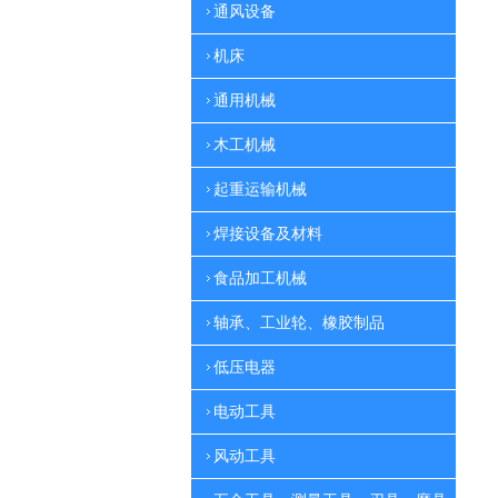
通风设备
机床
通用机械
木工机械
起重运输机械
焊接设备及材料
食品加工机械
轴承、工业轮、橡胶制品
低压电器
电动工具
风动工具