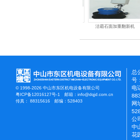
力吹干机
洁霸多功能刷地机
洁霸石面加重翻新机
总
号：
电话
© 1998-2026 中山市东区机电设备有限公司
粤ICP备12016127号-1
邮箱：
info@dqjd.com.cn
88
传真： 88315616 邮编：528403
网址
52
公
中
花