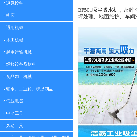
通风设备
BF501
吸尘吸水机，密封
机床
坪处理、地面维护、车间
通用机械
木工机械
起重运输机械
焊接设备及材料
食品加工机械
轴承、工业轮、橡胶制品
低压电器
电动工具
风动工具