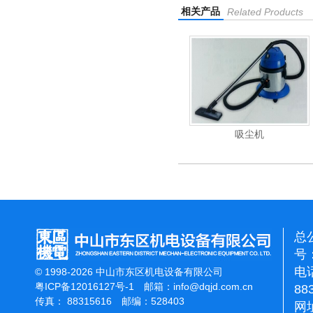
相关产品
Related Products
重翻新机
电动高压清洗机
吸尘机
总
号：
电话
© 1998-2026 中山市东区机电设备有限公司
粤ICP备12016127号-1
邮箱：
info@dqjd.com.cn
88
传真： 88315616 邮编：528403
网址