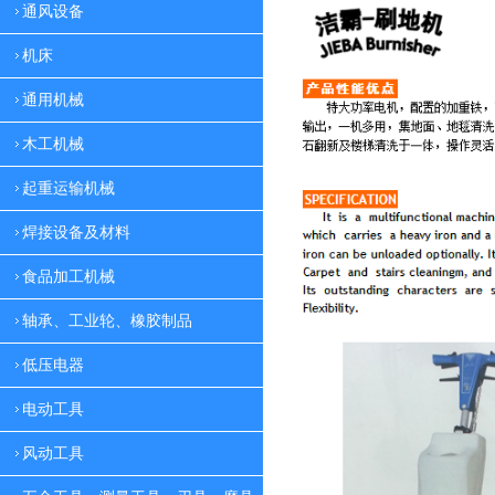
通风设备
机床
通用机械
木工机械
起重运输机械
焊接设备及材料
食品加工机械
轴承、工业轮、橡胶制品
低压电器
电动工具
风动工具