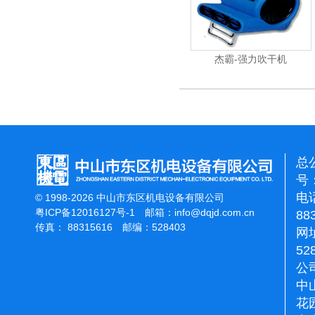
杰霸-强力吹干机
总
号：
电话
© 1998-2026 中山市东区机电设备有限公司
粤ICP备12016127号-1
邮箱：
info@dqjd.com.cn
88
传真： 88315616 邮编：528403
网址
52
公
中
花