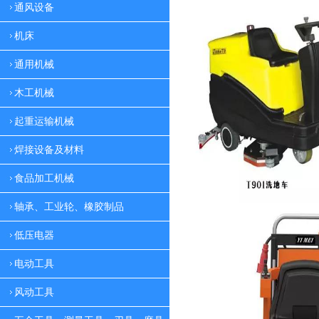
通风设备
机床
通用机械
木工机械
起重运输机械
焊接设备及材料
食品加工机械
轴承、工业轮、橡胶制品
低压电器
电动工具
风动工具