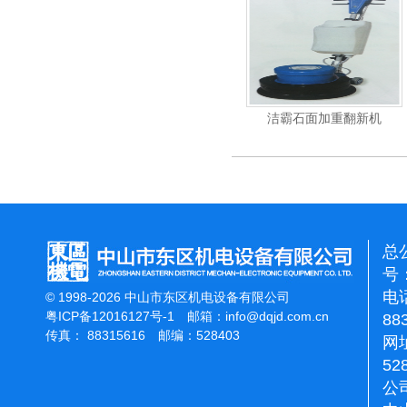
力吹干机
洁霸多功能刷地机
洁霸石面加重翻新机
总
号：
电话
© 1998-2026 中山市东区机电设备有限公司
粤ICP备12016127号-1
邮箱：
info@dqjd.com.cn
88
传真： 88315616 邮编：528403
网址
52
公