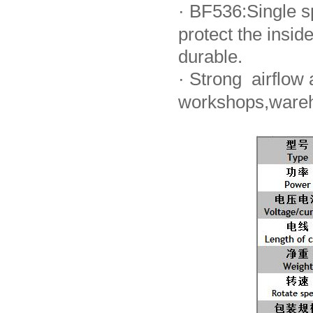
·
BF536:Single sp
protect the ins
durable.
·
Strong airflow a
workshops,wareh