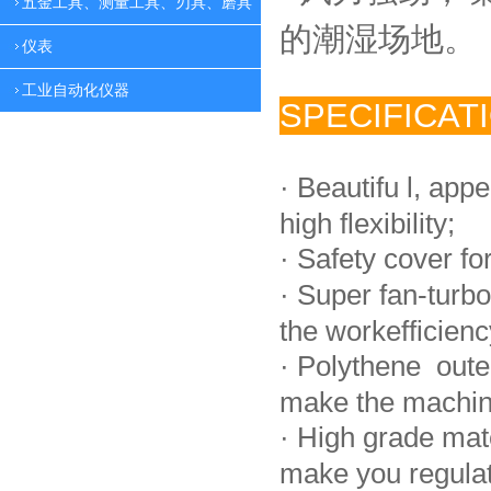
五金工具、测量工具、刃具、磨具
的潮湿场地。
仪表
工业自动化仪器
SPECIFICAT
·
Beautifu l, app
high flexibility;
·
Safety cover fo
·
Super fan-turbo
the workefficienc
·
Polythene oute
make the machin
·
High grade mat
make you regulate