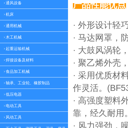
产品性能优点
通风设备
机床
· 外形设计轻
通用机械
·
马达网罩，
木工机械
·
大鼓风涡轮，
起重运输机械
焊接设备及材料
·
聚乙烯外壳，
食品加工机械
·
采用优质材料
轴承、工业轮、橡胶制品
作灵活。(BF53
低压电器
·
高强度塑料外
电动工具
靠，
经久耐用。(
风动工具
·
风力强劲，噪