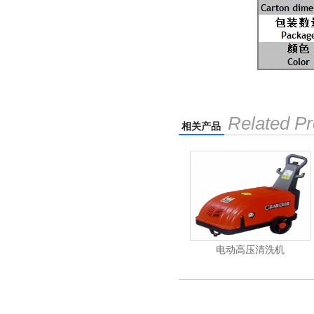
Related Pr
相关产品
能刷地机
洁霸石面加重翻新机
电动高压清洗机