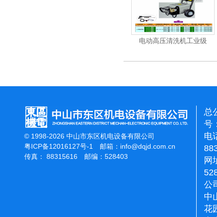
机
电动高压清洗机
电动高压清洗机工业级
总
号：
电话
© 1998-2026 中山市东区机电设备有限公司
粤ICP备12016127号-1
邮箱：
info@dqjd.com.cn
88
传真： 88315616 邮编：528403
网址
52
公
中
花