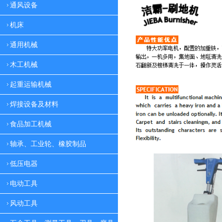
通风设备
机床
通用机械
木工机械
起重运输机械
焊接设备及材料
食品加工机械
轴承、工业轮、橡胶制品
低压电器
电动工具
风动工具