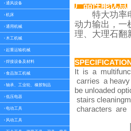
产品性能优点
通风设备
特大功率电
机床
动力
输出，一
通用机械
理、大理
石翻
木工机械
起重运输机械
SPECIFICATIO
焊接设备及材料
It is a multifun
食品加工机械
carries a heavy 
轴承、工业轮、橡胶制品
be unloaded option
低压电器
stairs cleaningm
characters are 
电动工具
风动工具