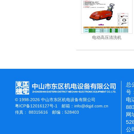
清洗机
吸尘机
电动高压清洗机
总
号：
电话
© 1998-2026 中山市东区机电设备有限公司
粤ICP备12016127号-1
邮箱：
info@dqjd.com.cn
88
传真： 88315616 邮编：528403
网址
52
公